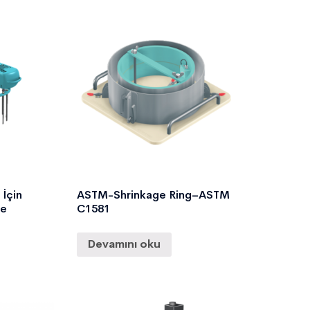
 İçin
ASTM-Shrinkage Ring–ASTM
re
C1581
Devamını oku