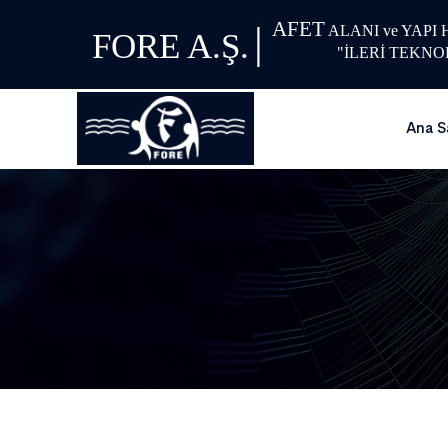
AFET
|
ALANI ve YAPI
FORE A.Ş.
"İLERİ TEKNO
Ana S