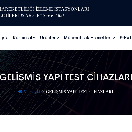
 HAREKETLİLİĞİ İZLEME İSTASYONLARI
LOJİLERİ & AR-GE"
Since 2000
ayfa
Kurumsal
Ürünler
Mühendislik Hizmetleri
E-Kat
GELİŞMİŞ YAPI TEST CİHAZLAR
Anasayfa
GELİŞMİŞ YAPI TEST CİHAZLARI