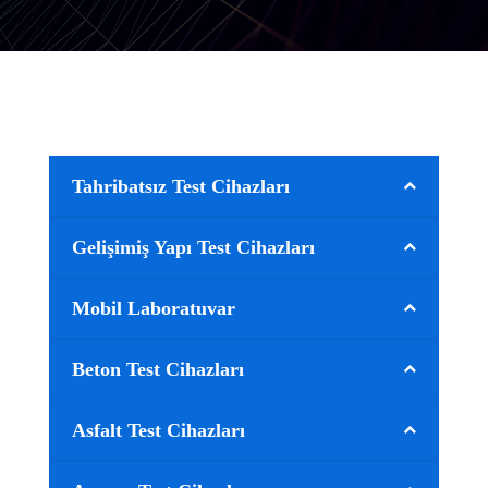
Tahribatsız Test Cihazları
Gelişimiş Yapı Test Cihazları
Mobil Laboratuvar
Beton Test Cihazları
Asfalt Test Cihazları