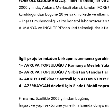
FORE ULUSLARARASI A.Ş. “İleri Teknolojiler ve
2000 yılında, Ankara Merkezli olarak kurulan FOR
kurulduğundan bugüne 20 ye yakın ülkede ve ülkemi
– İnşaat mühendisliği kalite kontrol laboratuvarları
ALMANYA ve İNGİLTERE’den ileri teknoloji ithalatları 
İlgili projelerimizden birkaçını sunmamız gereki
1- AVRUPA TOPLULUĞU / Romanya Meslek Yüksek O
2- AVRUPA TOPLULUĞU / Sırbistan Standartlar E
3- AKKUYU Nükleer Santrali için ATOM STROY 
4- AZERBAYCAN devleti için 2 adet Mobil toprak
Firmamız özellikle 2008 yılından bugüne,
İnşaat ve yapı sektörüne yönelik, alanında dünya marka