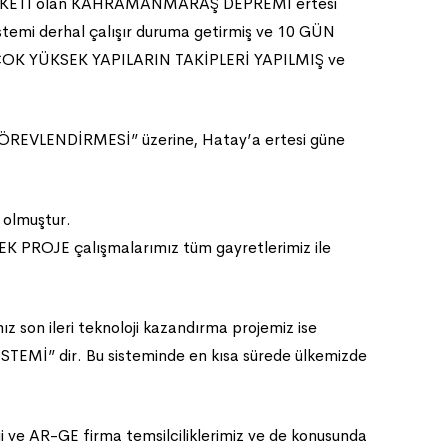
N FELAKETİ olan KAHRAMANMARAŞ DEPREMİ ertesi
emi derhal çalışır duruma getirmiş ve 10 GÜN
İ ÇOK YÜKSEK YAPILARIN TAKİPLERİ YAPILMIŞ ve
 GÖREVLENDİRMESİ” üzerine, Hatay’a ertesi güne
 olmuştur.
in EK PROJE çalışmalarımız tüm gayretlerimiz ile
n ileri teknoloji kazandırma projemiz ise
TEMİ” dir. Bu sisteminde en kısa sürede ülkemizde
ji ve AR-GE firma temsilciliklerimiz ve de konusunda