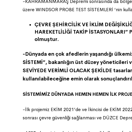
-KAHRAMANMARAŞ Depremi sonrasında da bölge ünive
üzere WINDSOR PROBE TEST SİSTEMLERİ ‘nin kullan
ÇEVRE ŞEHİRCİLİK VE İKLİM DEĞİŞİKLİĞ
HAREKETLİLİĞİ TAKİP İSTASYONLARI” P
olmuştur.
-Dünyada en çok afedlerin yaşandığı ülkemi
SİSTEMİ”, bakanlığın üst düzey yöneticileri 
SEVİYEDE VERİMLİ OLACAK ŞEKİLDE tasarlanmı
kullanılabileceğine emin olarak sonuçlandırıl
SİSTEMİMİZ DÜNYADA HEMEN HEMEN İLK PROJE
-İlk projemiz EKİM 2021’de ve İkincisi de EKİM 202
sonrası çevre güvenliği sağlanması ve DÜZCE Depremi 