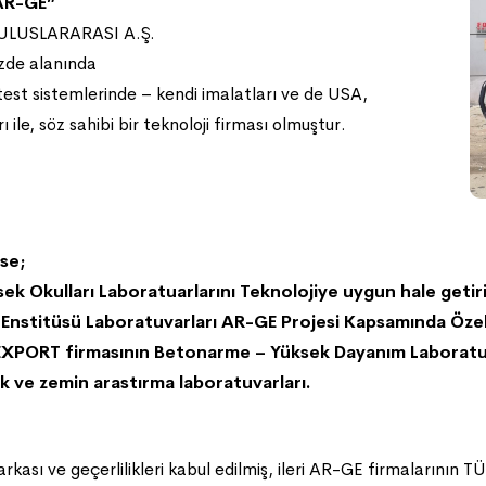
 AR-GE”
E ULUSLARARASI A.Ş.
zde alanında
 test sistemlerinde – kendi imalatları ve de USA,
ile, söz sahibi bir teknoloji firması olmuştur.
rse;
kulları Laboratuarlarını Teknolojiye uygun hale getiri
nstitüsü Laboratuvarları AR-GE Projesi Kapsamında Özel 
EXPORT firmasının Betonarme – Yüksek Dayanım Laboratu
 ve zemin arastırma laboratuvarları.
sı ve geçerlilikleri kabul edilmiş, ileri AR-GE firmalarının TÜRK