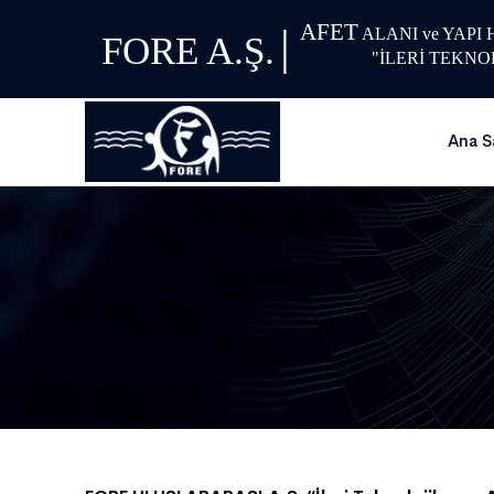
AFET
|
ALANI ve YAPI
FORE A.Ş.
"İLERİ TEKNO
Ana S