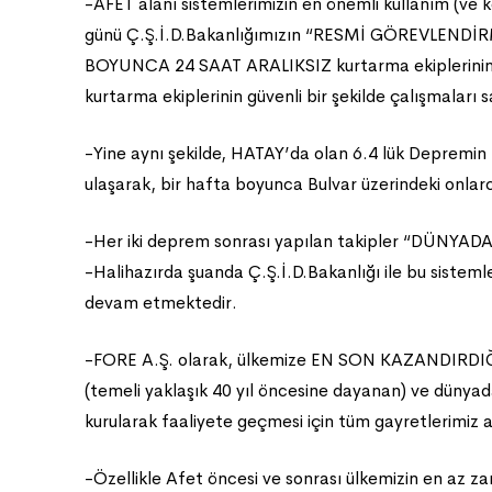
-AFET alanı sistemlerimizin en önemli kullanım (
günü Ç.Ş.İ.D.Bakanlığımızın “RESMİ GÖREVLENDİRME
BOYUNCA 24 SAAT ARALIKSIZ kurtarma ekiplerinin
kurtarma ekiplerinin güvenli bir şekilde çalışmaları 
-Yine aynı şekilde, HATAY’da olan 6.4 lük Depremi
ulaşarak, bir hafta boyunca Bulvar üzerindeki onlarca
-Her iki deprem sonrası yapılan takipler “DÜNYA
-Halihazırda şuanda Ç.Ş.İ.D.Bakanlığı ile bu sistemle
devam etmektedir.
-FORE A.Ş. olarak, ülkemize EN SON KAZANDIRDIĞI
(temeli yaklaşık 40 yıl öncesine dayanan) ve düny
kurularak faaliyete geçmesi için tüm gayretlerimiz
-Özellikle Afet öncesi ve sonrası ülkemizin en az za