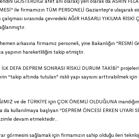
ve kendini GÖSTERDİĞİ afet anı olarak) yeri olarak da ASRI
Sİ” ile firmamızın TÜM PERSONELİ Gaziantep’e ulaşarak sist
 çalışması sırasında çevredeki AĞIR HASARLI YIKILMA RİSK
sağlanmıştır.
n hemen arkasına firmamız personeli, yine Bakanlığın “RESMİ
 yapının hareketliliğini takip etmiştir.
DA İLK DEFA DEPREM SONRASI RİSKLİ DURUM TAKİBİ” projeleri
rin “takip altında tutulan” riskli yapı sayısını arttırabilmek iç
MIZ ve de TÜRKİYE için ÇOK ÖNEMLİ OLDUĞUNA inandığımız so
ada da kullanılmaya başlıyan “DEPREM ÖNCESİ ERKEN UYARI SİS
 azimle devam etmektedir..
rar görmesini sağlamak için firmamızın sahip olduğu ileri teknlo