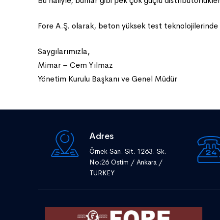
Bu haliyle, bunlar gibi pek çok güçlü distribütörlükle
Fore A.Ş. olarak, beton yüksek test teknolojilerind
Saygılarımızla,
Mimar – Cem Yılmaz
Yönetim Kurulu Başkanı ve Genel Müdür
Adres
Örnek San. Sit. 1263. Sk.
No:26 Ostim / Ankara /
TURKEY