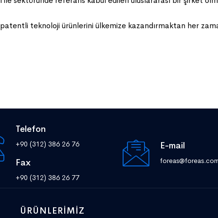
ri ile sektöründe referans kabul edilen uluslararası bir şirket ol
e patentli teknoloji ürünlerini ülkemize kazandırmaktan her za
Telefon
+90 (312) 386 26 76
E-mail
foreas@foreas.co
Fax
+90 (312) 386 26 77
ÜRÜNLERIMIZ