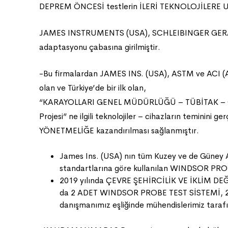
DEPREM ÖNCESİ testlerin İLERİ TEKNOLOJİLERE UYGUN 
JAMES INSTRUMENTS (USA), SCHLEIBINGER GERATE 
adaptasyonu çabasına girilmiştir.
-Bu firmalardan JAMES INS. (USA), ASTM ve ACI (Am
olan ve Türkiye’de bir ilk olan,
“KARAYOLLARI GENEL MÜDÜRLÜĞÜ – TÜBİTAK – OD
Projesi” ne ilgili teknolojiler – cihazların teminini
YÖNETMELİĞE kazandırılması sağlanmıştır.
James Ins. (USA) nın tüm Kuzey ve de Güney A
standartlarına göre kullanılan WINDSOR PROBE
2019 yılında ÇEVRE ŞEHİRCİLİK VE İKLİM DEĞ
da 2 ADET WINDSOR PROBE TEST SİSTEMİ, 2 
danışmanımız eşliğinde mühendislerimiz tara