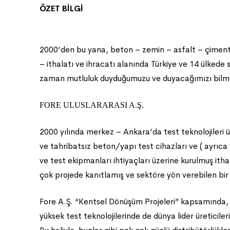
ÖZET BİLGİ
2000’den bu yana, beton – zemin – asfalt – çimento
– ithalatı ve ihracatı alanında Türkiye ve 14 ülkede
zaman mutluluk duyduğumuzu ve duyacağımızı bilmen
FORE ULUSLARARASI A.Ş.
2000 yılında merkez – Ankara’da test teknolojileri üze
ve tahribatsız beton/yapı test cihazları ve ( ayrıca
ve test ekipmanları ihtiyaçları üzerine kurulmuş ith
çok projede kanıtlamış ve sektöre yön verebilen bir 
Fore A.Ş. “Kentsel Dönüşüm Projeleri” kapsamında, “
yüksek test teknolojilerinde de dünya lider üreticil