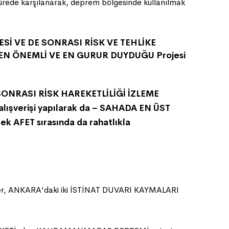
ede karşılanarak, deprem bölgesinde kullanılmak
CESİ VE DE SONRASI RİSK VE TEHLİKE
ki EN ÖNEMLİ VE EN GURUR DUYDUĞU Projesi
DE SONRASI RİSK HAREKETLİLİĞİ İZLEME
 alışverişi yapılarak da – SAHADA EN ÜST
 AFET sırasında da rahatlıkla
temler, ANKARA’daki iki İSTİNAT DUVARI KAYMALARI