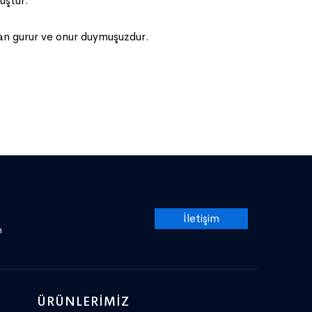
muştur.
man gurur ve onur duymuşuzdur.
İletişim
m
ÜRÜNLERIMIZ