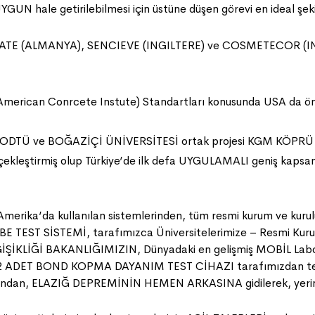
hale getirilebilmesi için üstüne düşen görevi en ideal şekil
(ALMANYA), SENCIEVE (INGILTERE) ve COSMETECOR (INGILTER
erican Conrcete Instute) Standartları konusunda USA da öncü 
TÜ ve BOĞAZİÇİ ÜNİVERSİTESİ ortak projesi KGM KÖPRÜ 
 gerçekleştirmiş olup Türkiye’de ilk defa UYGULAMALI geniş kapsa
merika’da kullanılan sistemlerinden, tüm resmi kurum ve kur
 TEST SİSTEMİ, tarafımızca Üniversitelerimize – Resmi Kurum 
İŞİKLİĞİ BAKANLIĞIMIZIN, Dünyadaki en gelişmiş MOBİL Labor
ADET BOND KOPMA DAYANIM TEST CİHAZI tarafımızdan tesli
fından, ELAZIĞ DEPREMİNİN HEMEN ARKASINA gidilerek, yerinde