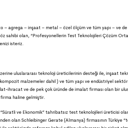
 – agrega – inşaat – metal – özel ölçüm ve tüm yapı – ve de en
 söz sahibi olan, “Profesyonellerin Test Teknolojileri Çözüm Ort
izi isteriz.
rine uluslararası teknoloji üreticilerinin desteği ile, inşaat te
 kompozit malzemeler dahil ) ve tüm yapı ve endüstriyel sektörl
alat-ihracat ve de pek çok üründe de imalat firması olan bir ul
firma haline gelmiştir.
Süratli ve Ekonomik” tahribatsız test teknolojileri üreticisi 
erinden olan Schleibinger Gerate (Almanya) firmasının Türkiye “t