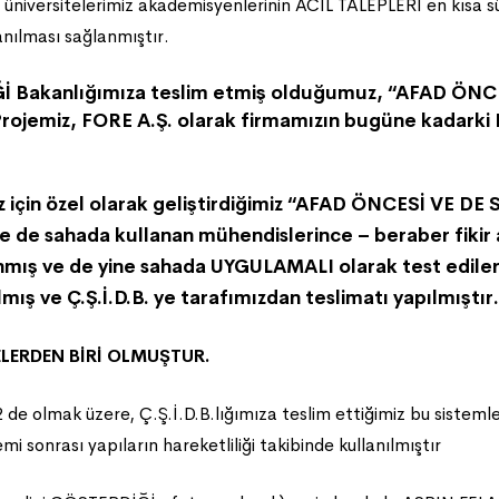
rsitelerimiz akademisyenlerinin ACİL TALEPLERİ en kısa sür
ılması sağlanmıştır.
İ Bakanlığımıza teslim etmiş olduğumuz, “AFAD ÖN
rojemiz, FORE A.Ş. olarak firmamızın bugüne kadar
z için özel olarak geliştirdiğimiz “AFAD ÖNCESİ VE 
ve de sahada kullanan mühendislerince – beraber fikir
ş ve de yine sahada UYGULAMALI olarak test edilerek
mış ve Ç.Ş.İ.D.B. ye tarafımızdan teslimatı yapılmıştır.
LERDEN BİRİ OLMUŞTUR.
2 de olmak üzere, Ç.Ş.İ.D.B.lığımıza teslim ettiğimiz bu sis
sonrası yapıların hareketliliği takibinde kullanılmıştır