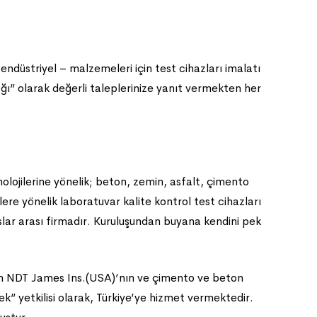
düstriyel – malzemeleri için test cihazları imalatı
ağı” olarak değerli taleplerinize yanıt vermekten her
knolojilerine yönelik; beton, zemin, asfalt, çimento
ere yönelik laboratuvar kalite kontrol test cihazları
uslar arası firmadır. Kuruluşundan buyana kendini pek
olan NDT James Ins.(USA)’nın ve çimento ve beton
ek” yetkilisi olarak, Türkiye’ye hizmet vermektedir.