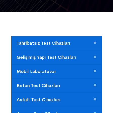
Tahribatsız Test Cihazları
Gelişimiş Yapı Test Cihazları
Mobil Laboratuvar
Beton Test Cihazları
Asfalt Test Cihazları