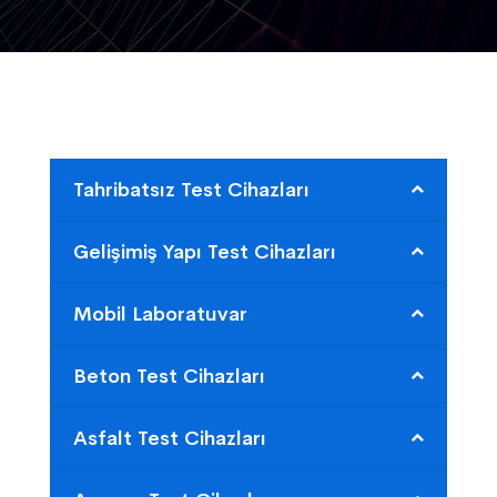
Tahribatsız Test Cihazları
Gelişimiş Yapı Test Cihazları
Mobil Laboratuvar
Beton Test Cihazları
Asfalt Test Cihazları