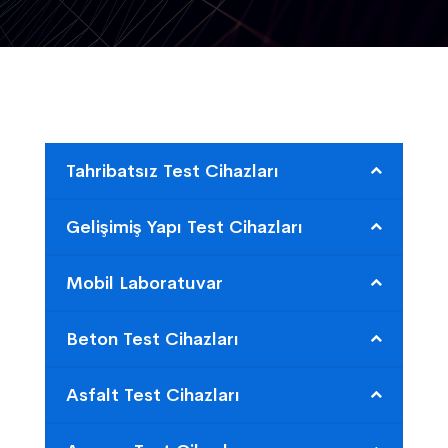
Tahribatsız Test Cihazları
Gelişimiş Yapı Test Cihazları
Mobil Laboratuvar
Beton Test Cihazları
Asfalt Test Cihazları