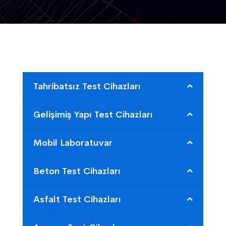
Tahribatsız Test Cihazları
Gelişimiş Yapı Test Cihazları
Mobil Laboratuvar
Beton Test Cihazları
Asfalt Test Cihazları