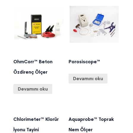
OhmCorr™ Beton
Porosiscope™
Özdirenç Ölçer
Devamını oku
Devamını oku
Chlorimeter™ Klorür
Aquaprobe™ Toprak
İyonu Tayini
Nem Ölçer