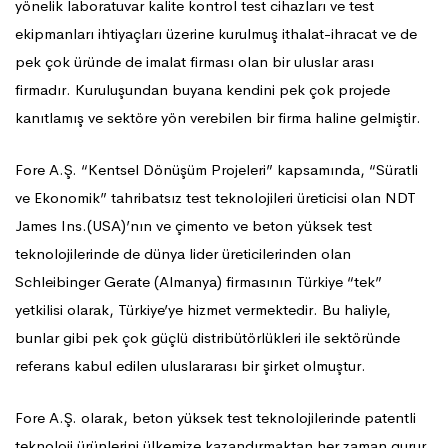
yönelik laboratuvar kalite kontrol test cihazları ve test
ekipmanları ihtiyaçları üzerine kurulmuş ithalat-ihracat ve de
pek çok üründe de imalat firması olan bir uluslar arası
firmadır. Kuruluşundan buyana kendini pek çok projede
kanıtlamış ve sektöre yön verebilen bir firma haline gelmiştir.
Fore A.Ş. “Kentsel Dönüşüm Projeleri” kapsamında, “Süratli
ve Ekonomik” tahribatsız test teknolojileri üreticisi olan NDT
James Ins.(USA)’nın ve çimento ve beton yüksek test
teknolojilerinde de dünya lider üreticilerinden olan
Schleibinger Gerate (Almanya) firmasının Türkiye “tek”
yetkilisi olarak, Türkiye’ye hizmet vermektedir. Bu haliyle,
bunlar gibi pek çok güçlü distribütörlükleri ile sektöründe
referans kabul edilen uluslararası bir şirket olmuştur.
Fore A.Ş. olarak, beton yüksek test teknolojilerinde patentli
teknoloji ürünlerini ülkemize kazandırmaktan her zaman gurur