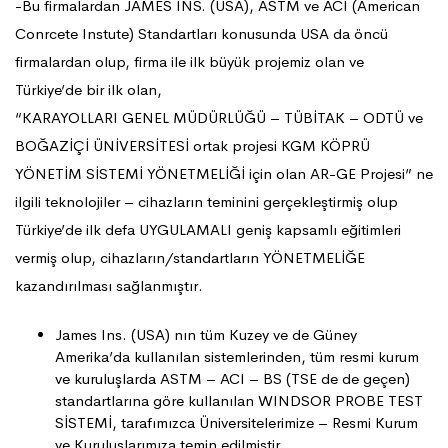
-Bu firmalardan JAMES INS. (USA), ASTM ve ACI (American
Conrcete Instute) Standartları konusunda USA da öncü
firmalardan olup, firma ile ilk büyük projemiz olan ve
Türkiye’de bir ilk olan,
“KARAYOLLARI GENEL MÜDÜRLÜĞÜ – TÜBİTAK – ODTÜ ve
BOĞAZİÇİ ÜNİVERSİTESİ ortak projesi KGM KÖPRÜ
YÖNETİM SİSTEMİ YÖNETMELİĞİ için olan AR-GE Projesi” ne
ilgili teknolojiler – cihazların teminini gerçekleştirmiş olup
Türkiye’de ilk defa UYGULAMALI geniş kapsamlı eğitimleri
vermiş olup, cihazların/standartların YÖNETMELİĞE
kazandırılması sağlanmıştır.
James Ins. (USA) nın tüm Kuzey ve de Güney
Amerika’da kullanılan sistemlerinden, tüm resmi kurum
ve kuruluşlarda ASTM – ACI – BS (TSE de de geçen)
standartlarına göre kullanılan WINDSOR PROBE TEST
SİSTEMİ, tarafımızca Üniversitelerimize – Resmi Kurum
ve Kuruluşlarımıza temin edilmiştir.