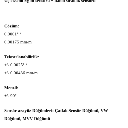
Üç eksenli Eğim sensörü + dahili sıcaklık sensörü
Çözüm:
0.0001° /
0.00175 mm/m
Tekrarlanabilirlik:
+/- 0.0025° /
+/- 0.00436 mm/m
Menzil
:
+/- 90°
Sensör arayüz Düğümleri: Çatlak Sensör Düğümü, VW
Düğümü, MVV Düğümü