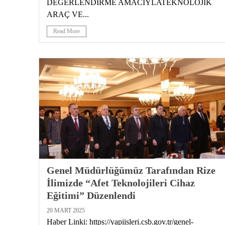
DEĞERLENDİRME AMACIYLATEKNOLOJİK
ARAÇ VE...
Read More
Genel Müdürlüğümüz Tarafından Rize
İlimizde “Afet Teknolojileri Cihaz
Eğitimi” Düzenlendi
20 MART 2025
Haber Linki: https://yapiisleri.csb.gov.tr/genel-