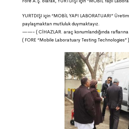
Fore A.Ş. olarak, YURTDIŞI için “MOBİL Yapı Laboratu
YURTDIŞI için “MOBİL YAPI LABORATUARI” Üretimler
paylaşmaktan mutluluk duymaktayız.
——- ( CİHAZLAR. araç konumlandığında raflarına ye
( FORE “Mobile Laboratuary Testing Technologies” 