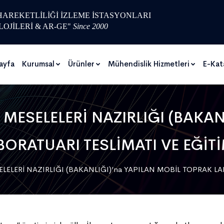
 HAREKETLİLİĞİ İZLEME İSTASYONLARI
LOJİLERİ & AR-GE"
Since 2000
ayfa
Kurumsal
Ürünler
Mühendislik Hizmetleri
E-Kat
MESELELERİ NAZIRLIĞI (BAKANL
ORATUARI TESLİMATI VE EĞİT
ELERİ NAZIRLIĞI (BAKANLIĞI)’na YAPILAN MOBİL TOPRAK LA