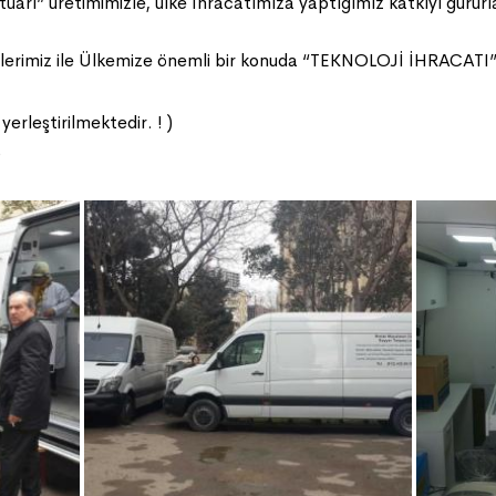
arı” üretimimizle, ülke İhracatımıza yaptığımız katkıyı gururl
imiz ile Ülkemize önemli bir konuda “TEKNOLOJİ İHRACATI” sa
rleştirilmektedir. ! )
)