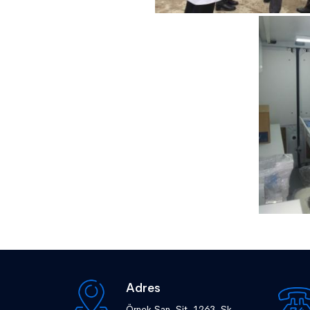
Adres
Örnek San. Sit. 1263. Sk.